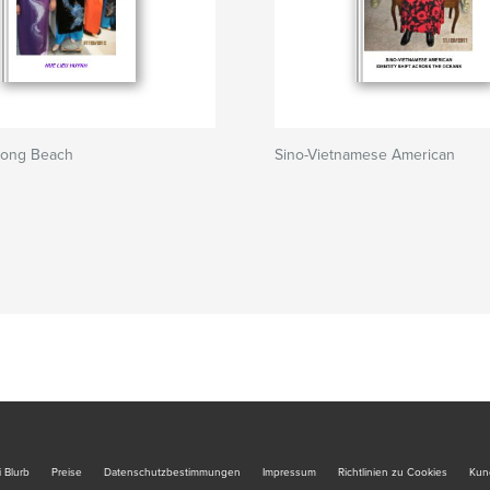
Long Beach
Sino-Vietnamese American
 Blurb
Preise
Datenschutzbestimmungen
Impressum
Richtlinien zu Cookies
Kun