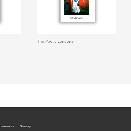
The Poetic Londoner
denservice
Sitemap