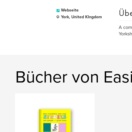
Üb
Webseite
York, United KIngdom
A comm
Yorksh
Bücher von Eas