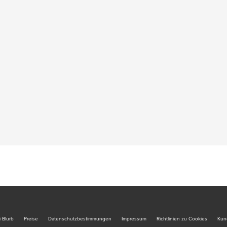
 Blurb
Preise
Datenschutzbestimmungen
Impressum
Richtlinien zu Cookies
Kun