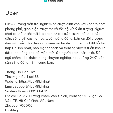
Webseite
Über
Luck88 mang đến trải nghiệm cá cược đỉnh cao với kho trò chơi
phong phú, giao diện mượt mà và tốc độ xử lý ấn tượng. Người
chơi có thể thoải mái lựa chọn từ các trận cược thể thao hấp
dẫn, sòng bài casino trực tuyến sống động, bắn cá đổi thưởng
đầy màu sắc cho đến slot game nổ hũ đa chủ đề. Luck88 hỗ trợ
nạp rút linh hoạt, bảo mật an toàn và thường xuyên triển khai ưu
đãi dành riêng cho hội viên mới lẫn người chơi thân thiết. Đội
ngũ chăm sóc khách hàng chuyên nghiệp, hoạt động 24/7 luôn
sẵn sàng đồng hành cùng bạn.
Thông Tin Liên Hệ:
Thương hiệu: Luck88
Website: https://luck88.living/
Email: support@luck88.living
Số điện thoại: 0909 684 213
Địa chỉ: Số 212 Đường Phạm Văn Chiêu, Phường 14, Quận Gò
Vấp, TP. Hồ Chí Minh, Việt Nam
Zipcode: 700000
Hashtag: