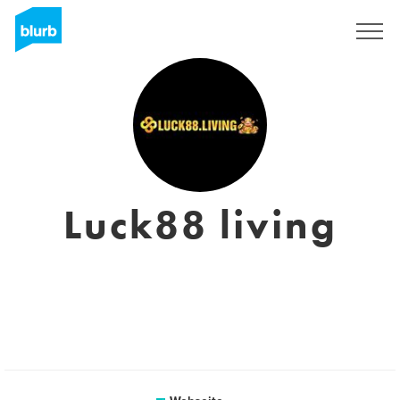
Registrieren
Luck88 living