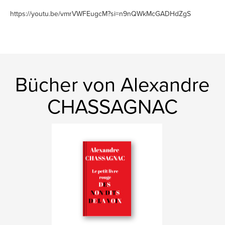
https://youtu.be/vmrVWFEugcM?si=n9nQWkMcGADHdZgS
Bücher von Alexandre
CHASSAGNAC