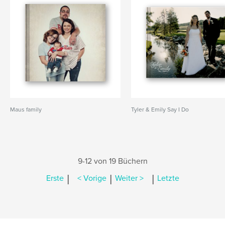
Maus family
Tyler & Emily Say I Do
9-12 von 19 Büchern
|
|
|
Erste
< Vorige
Weiter >
Letzte