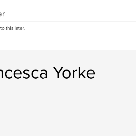
er
 to this later.
ncesca Yorke