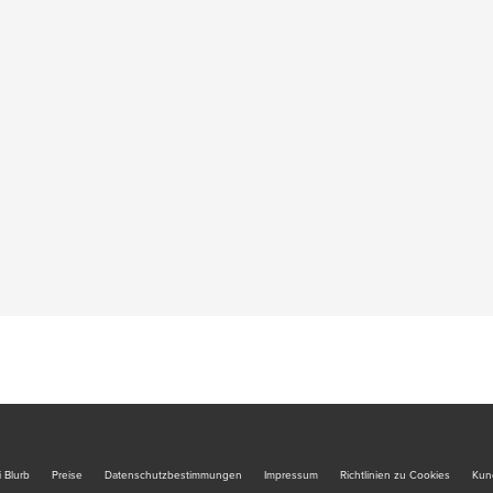
 Blurb
Preise
Datenschutzbestimmungen
Impressum
Richtlinien zu Cookies
Kun