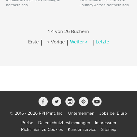
Autumn in Piedmont - Walking in
From Milan to the Lakes - A
northern Italy
Journey Across Northern Italy
1-4 von 26 Büchern
|
|
|
Erste
< Vorige
Weiter >
Letzte
© 2016 - 2026 RPI Print, Inc.
Unternehmen
Jobs bei Blurb
Preise
Datenschutzbestimmungen
Impressum
Richtlinien zu Cookies
Kundenservice
Sitemap