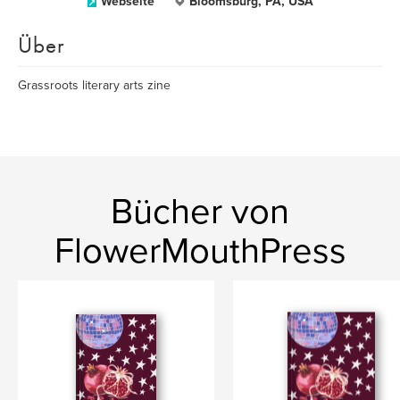
Webseite
Bloomsburg, PA, USA
Über
Grassroots literary arts zine
Bücher von
FlowerMouthPress