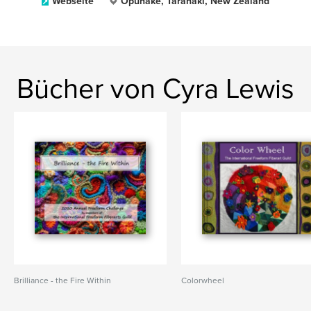
Webseite
Opunake, Taranaki, New Zealand
Bücher von Cyra Lewis
Brilliance - the Fire Within
Colorwheel