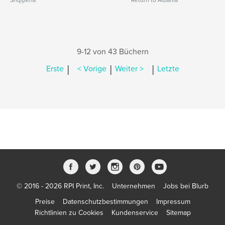
Shqiperia
Return to Albania
9-12 von 43 Büchern
|
|
|
Erste
< Vorige
Weiter >
Letzte
© 2016 - 2026 RPI Print, Inc.
Unternehmen
Jobs bei Blurb
Preise
Datenschutzbestimmungen
Impressum
Richtlinien zu Cookies
Kundenservice
Sitemap