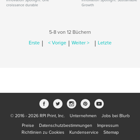
Innovation Spotlight: Une
Innovation Spotlight: Sustainable
croissance durable
Growth
5-8 von 12 Büchern
|
|
|
Erste
< Vorige
Weiter >
Letzte
© 2016 - 2026 RPI Print, Inc.
Unternehmen
Jobs bei Blurb
Preise
Datenschutzbestimmungen
Impressum
Richtlinien zu Cookies
Kundenservice
Sitemap