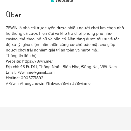
Webseite
Über
78WIN là nhà cái trực tuyến được nhiều người chơi lựa chọn nhờ
hệ thống cá cược hiện đại và kho trò chơi phong phú như
casino, thể thao, nổ hũ và bắn cá. Nền tảng được tối ưu về tốc
độ xử lý, giao diện thân thiện cùng cơ chế bảo mật cao giúp
người chơi trải nghiệm giải trí an toàn và mượt mà..
Thông tin liên hệ
Website: https://78win.me/
Địa chỉ: 45 Đ. D11, Thống Nhất, Biên Hòa, Đồng Nai, Việt Nam
Email: 78winme@gmail.com
Hotline: 0905771892
#78win #trangchuwin #linkvao78win #78winme