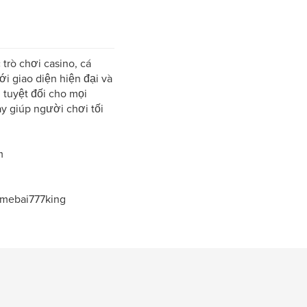
 trò chơi casino, cá
i giao diện hiện đại và
 tuyệt đối cho mọi
y giúp người chơi tối
m
amebai777king