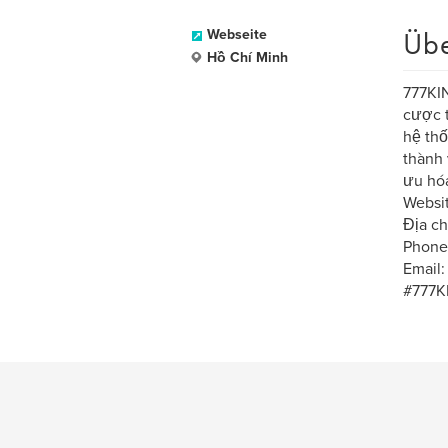
Üb
Webseite
Hồ Chí Minh
777KIN
cược t
hệ thố
thành 
ưu hóa
Websit
Địa ch
Phone
Email:
#777K