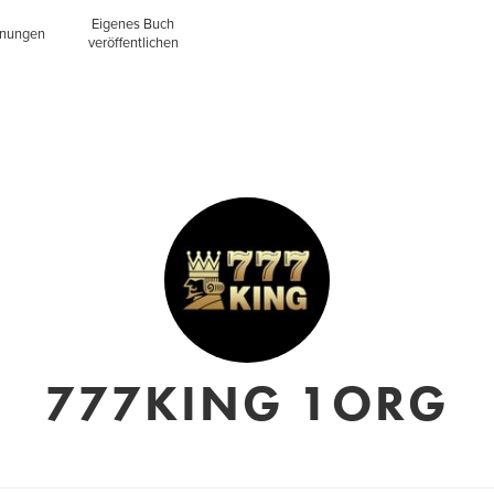
Eigenes Buch
inungen
veröffentlichen
777KING 1ORG