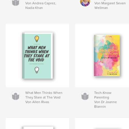
Von Andrea Caprez,
Von Margaret Seven
Nadia Khan
Wellman
What Men Thinks When
Tech-Know
They Stare at The Void
Parenting
Von Allen Rivas
Von Dr Joanne
Blannin