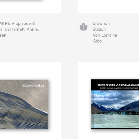
MI R5 V Episode 8
Erewhon
n Ian Harnett, Annie,
Station
leen
Von Lorraine
Gibb