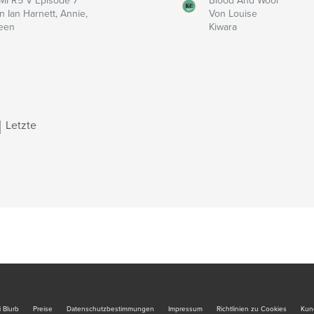
MI R5 V Episode 7
Blood And Wool
n Ian Harnett, Annie,
Von Louise
leen
Kiwara
|
Letzte
 Blurb
Preise
Datenschutzbestimmungen
Impressum
Richtlinien zu Cookies
Kun