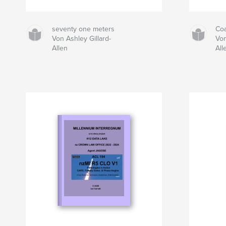
seventy one meters
Co
Von Ashley Gillard-
Von
Allen
All