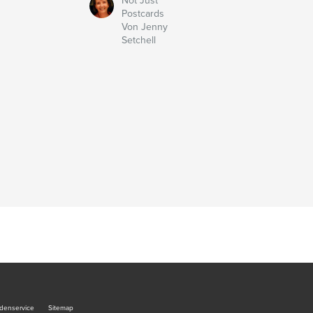
Not Just
Postcards
Von Jenny
Setchell
denservice
Sitemap