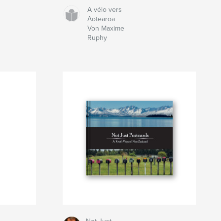
A vélo vers
Aotearoa
Von Maxime
Ruphy