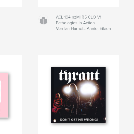
ACL 194 nzMI R5 CLO V1
Pathologies in Action
Von Ian Harnett, Annie, Eileen