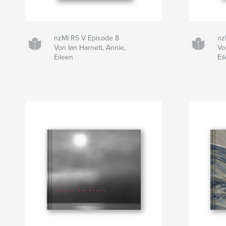
nzMI R5 V Episode 8
nz
Von Ian Harnett, Annie,
Vo
Eileen
Ei