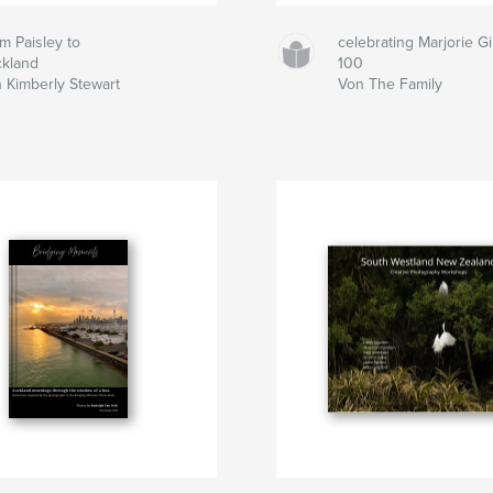
m Paisley to
celebrating Marjorie G
kland
100
 Kimberly Stewart
Von The Family