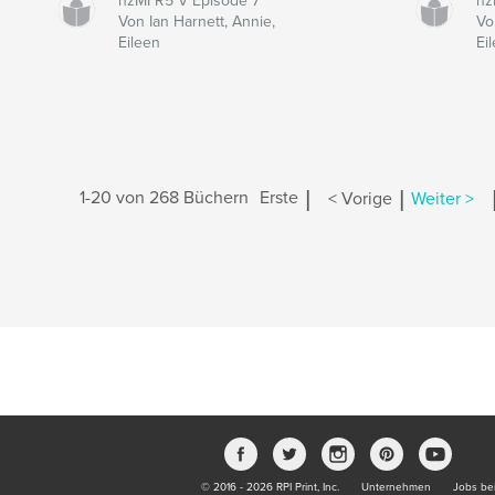
nzMI R5 V Episode 7
nz
Von Ian Harnett, Annie,
Vo
Eileen
Ei
|
|
1-20 von 268 Büchern
Erste
< Vorige
Weiter >
© 2016 - 2026 RPI Print, Inc.
Unternehmen
Jobs bei