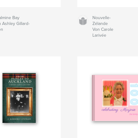
almine Bay
Nouvelle-
 Ashley Gillard-
Zélande
en
Von Carole
Larivée