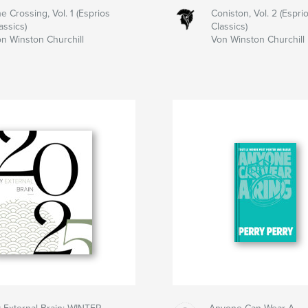
e Crossing, Vol. 1 (Esprios
Coniston, Vol. 2 (Espri
assics)
Classics)
n Winston Churchill
Von Winston Churchill