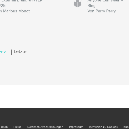
 External Brain: WINTER
Anyone Can Wear A
/25
Ring
n Marlous Mondt
Von Perry Perry
|
r >
Letzte
 Blurb
Preise
Datenschutzbestimmungen
Impressum
Richtlinien zu Cookies
Kun