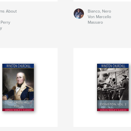
ms About
Bianco, Nero
Von Marcello
 Perry
Massaro
ry