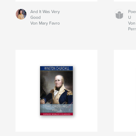
And It Was Very
Poe
Good
U
Von Mary Favro
Von
Per