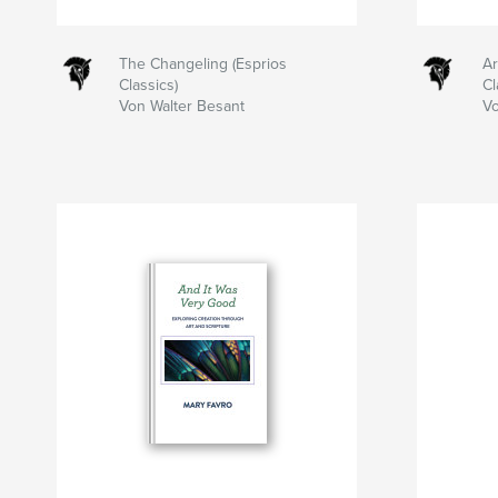
The Changeling (Esprios
Ar
Classics)
Cl
Von Walter Besant
Vo