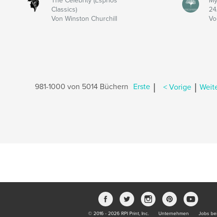
The Celebrity (Esprios
My
Classics)
24
Von Winston Churchill
Vo
|
|
981-1000 von 5014 Büchern
Erste
< Vorige
Weite
© 2016 - 2026 RPI Print, Inc.
Unternehmen
Jobs bei