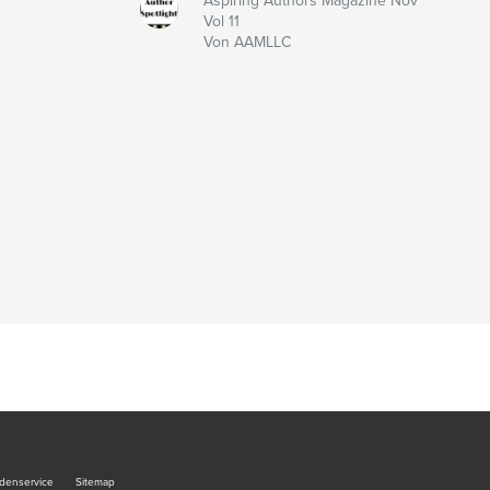
Aspiring Authors Magazine Nov
Vol 11
Von AAMLLC
denservice
Sitemap