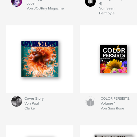
cover
4)
Von JOURny Magazine
Von Sean
Fermoyle
Cover Story
COLOR PERSISTS:
Von Paul
Volume 1
Clarke
Von Sara Rose