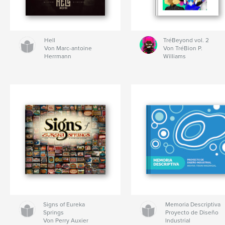
Hell
TréBeyond vol. 2
Von Marc-antoine
Von TréBion P.
Herrmann
Williams
Signs of Eureka
Memoria Descriptiva
Springs
Proyecto de Diseño
Von Perry Auxier
Industrial