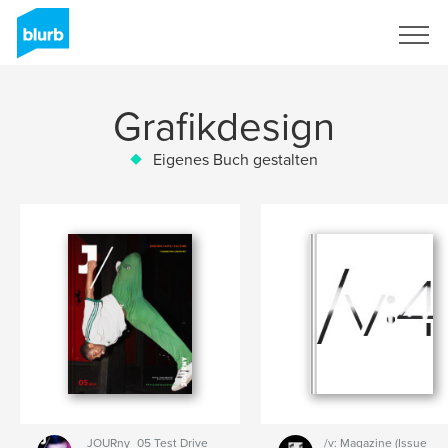
Registrieren
Grafikdesign
Eigenes Buch gestalten
JOURny_05 Test Drive
/v: Magazine (Issue