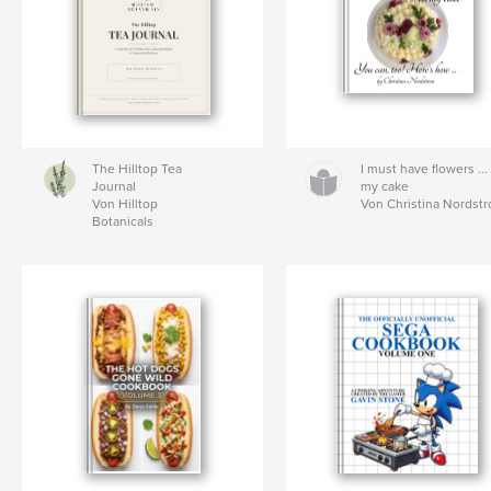
The Hilltop Tea
I must have flowers ...
Journal
my cake
Von Hilltop
Von Christina Nordst
Botanicals