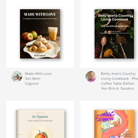
Made With Love
Betty Jean's Country
Von Beth
Living Cookbook - Ph
Cagnoni
Coffee Table Edition
Von Rick A. Souders