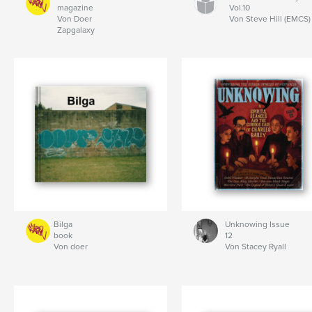
magazine
Vol.10
Von Doer
Von Steve Hill (EMCS)
Zapgalaxy
Bilga
Unknowing Issue
book
12
Von doer
Von Stacey Ryall