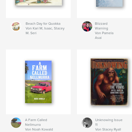
Beach Day for Quokka
Blizzard
Von Kari M, Isaac, Stacey
Warning
M. Seri
Von Pamela
Asai
A Farm Called
Unknowing Issue
Nellmurra
11
Von Noah Kowald
Von Stacey Ryall