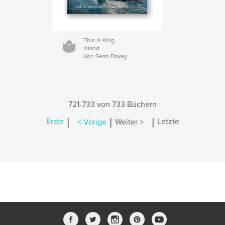
This is King
Island
Von Sean Davey
721-733 von 733 Büchern
|
|
|
Erste
< Vorige
Weiter >
Letzte