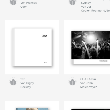
Von Frances
Sydney
Cook
Von Jef
Coolen,Roermond,Ne
two
CLUBURBiA
Von Digby
Von John
Beckley
Melenewycz