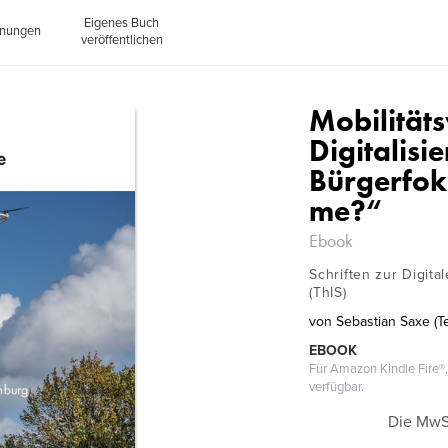
Eigenes Buch
inungen
veröffentlichen
Mobilität
Digitalis
Bürgerfoku
me?“
Ebook
Schriften zur Digita
(ThIS)
von
Sebastian Saxe (T
EBOOK
Für Amazon Kindle Fire
verfügbar.
Die MwSt