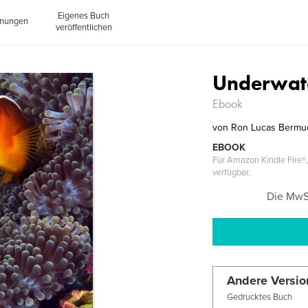
Eigenes Buch
inungen
veröffentlichen
Underwat
Ebook
von
Ron Lucas Bermu
EBOOK
Für Amazon Kindle Fire
verfügbar.
Die MwSt
Andere Versio
Gedrucktes Buch