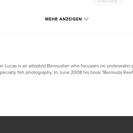
,
Scuba Diving
MEHR ANZEIGEN
n Lucas is an adopted Bermudian who focusses on underwater pho
pecially fish photography. In June 2008 his book "Bermuda Reef 