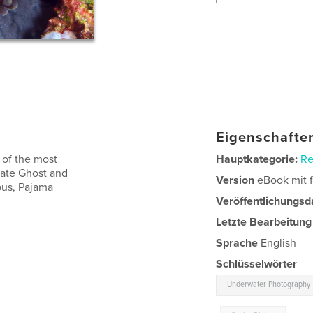
Eigenschaften
 of the most
Hauptkategorie:
Re
rnate Ghost and
Version
eBook mit f
pus, Pajama
Veröffentlichungsd
Letzte Bearbeitung
Sprache
English
Schlüsselwörter
Underwater Photography