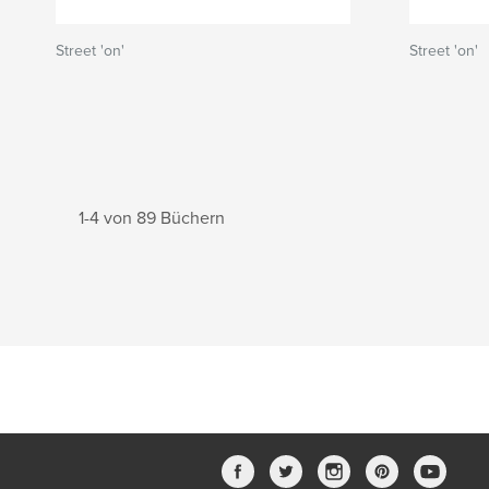
Street 'on'
Street 'on'
1-4 von 89 Büchern