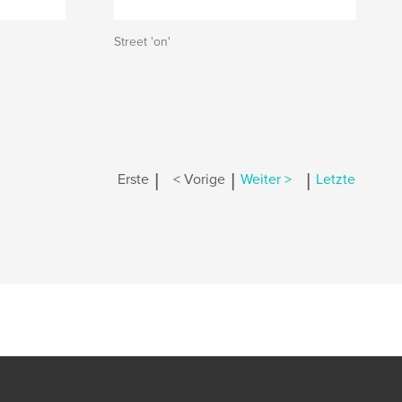
Street 'on'
|
|
|
Erste
< Vorige
Weiter >
Letzte