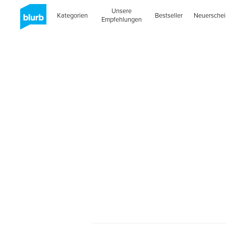
Unsere
Kategorien
Bestseller
Neuersche
Empfehlungen