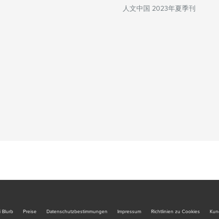
人文中国 2023年夏季刊
 Blurb
Preise
Datenschutzbestimmungen
Impressum
Richtlinien zu Cookies
Kun