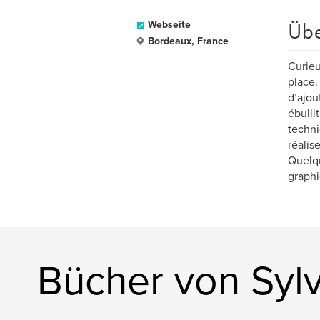
Üb
Webseite
Bordeaux, France
Curieu
place.
d’ajou
ébulli
techni
réalise
Quelqu
graphi
Bücher von Syl