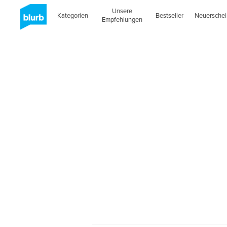
Unsere
Kategorien
Bestseller
Neuersche
Empfehlungen