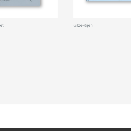
et
Gilze-Rijen