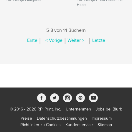
The Whisper Magazine
The Whisper That Cannot Be
Heard
5-8 von 14 Büchern
|
|
|
Erste
< Vorige
Weiter >
Letzte
© 2016 - 2026 RPI Print, Inc.
Unternehmen
Jobs bei Blurb
Preise
Datenschutzbestimmungen
Impressum
Richtlinien zu Cookies
Kundenservice
Sitemap