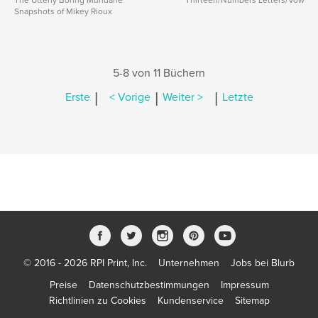
The Utterly Boring Mundane
Thirteen/Numbers Letters/Vow
Snapshots of Mikey Rioux
5-8 von 11 Büchern
|
|
|
Erste
< Vorige
Weiter >
Letzte
© 2016 - 2026 RPI Print, Inc.
Unternehmen
Jobs bei Blurb
Preise
Datenschutzbestimmungen
Impressum
Richtlinien zu Cookies
Kundenservice
Sitemap