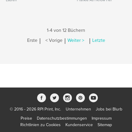
Lauren
Frankie As I Know Her
1-4 von 12 Büchern
|
|
|
Erste
< Vorige
Weiter >
Letzte
© 2016 - 2026 RPI Print, Inc.
Unternehmen
Jobs bei Blurb
Preise
Datenschutzbestimmungen
Impressum
Richtlinien zu Cookies
Kundenservice
Sitemap