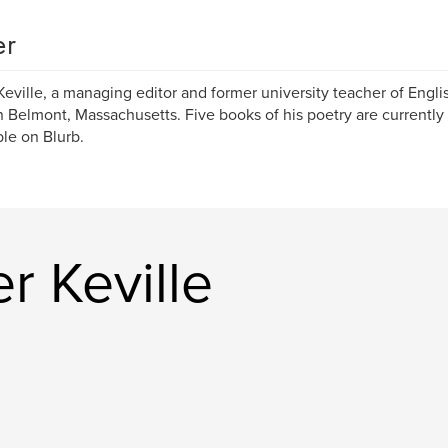
er
Keville, a managing editor and former university teacher of Engli
in Belmont, Massachusetts. Five books of his poetry are currently
ble on Blurb.
r Keville