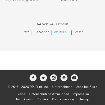
Kelly - Celebrating 50 Years
Kate-50 Years
1-4 von 24 Büchern
|
|
|
Erste
< Vorige
Weiter >
Letzte
© 2016 - 2026 RPI Print, Inc.
Unternehmen
Jobs bei Blurb
Preise
Datenschutzbestimmungen
Impressum
Richtlinien zu Cookies
Kundenservice
Sitemap