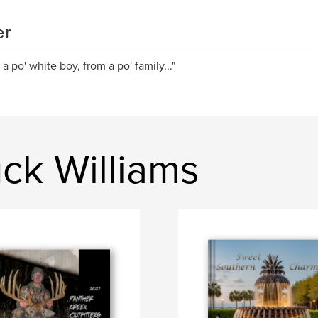
er
t a po' white boy, from a po' family..."
ck Williams