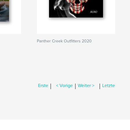
Panther Creek Outfitters 2020
|
|
|
Erste
< Vorige
Weiter >
Letzte