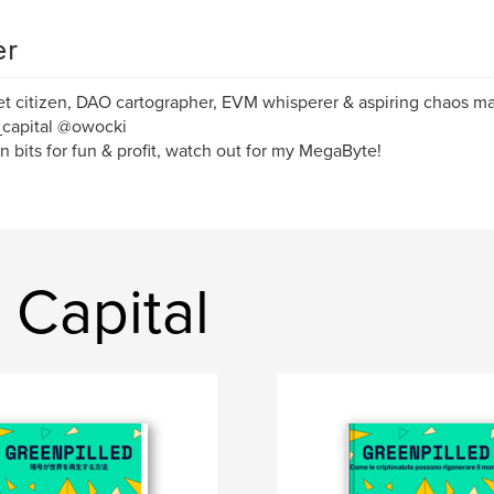
er
et citizen, DAO cartographer, EVM whisperer & aspiring chaos ma
_capital @owocki
in bits for fun & profit, watch out for my MegaByte!
 Capital