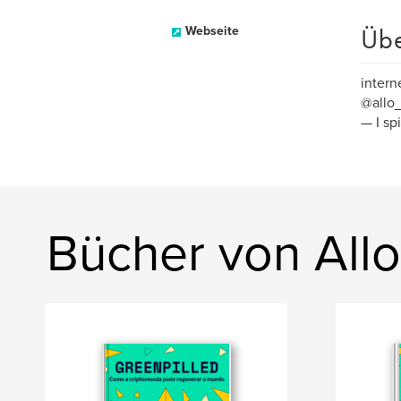
Üb
Webseite
intern
@allo
— I sp
Bücher von Allo