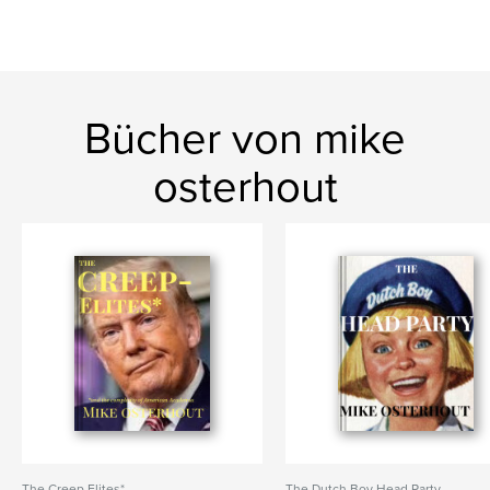
Bücher von mike
osterhout
The Creep Elites*
The Dutch Boy Head Party