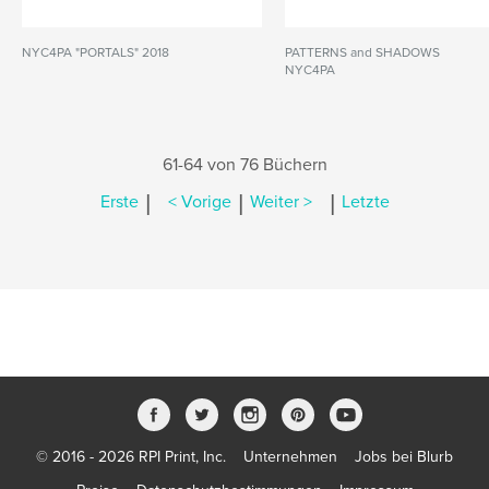
NYC4PA "PORTALS" 2018
PATTERNS and SHADOWS
NYC4PA
61-64 von 76 Büchern
|
|
|
Erste
< Vorige
Weiter >
Letzte
© 2016 - 2026 RPI Print, Inc.
Unternehmen
Jobs bei Blurb