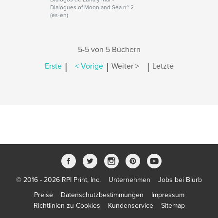
Dialogues of Moon and Sea nº 2
(es-en)
5-5 von 5 Büchern
|
|
|
Erste
< Vorige
Weiter >
Letzte
© 2016 - 2026 RPI Print, Inc.
Unternehmen
Jobs bei Blurb
Preise
Datenschutzbestimmungen
Impressum
Richtlinien zu Cookies
Kundenservice
Sitemap