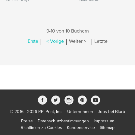
We Find Ways
Cloud Music
9-10 von 10 Büchern
|
|
|
Erste
< Vorige
Weiter >
Letzte
© 2016 - 2026 RPI Print, Inc.
Unternehmen
Jobs bei Blurb
Preise
Datenschutzbestimmungen
Impressum
Richtlinien zu Cookies
Kundenservice
Sitemap