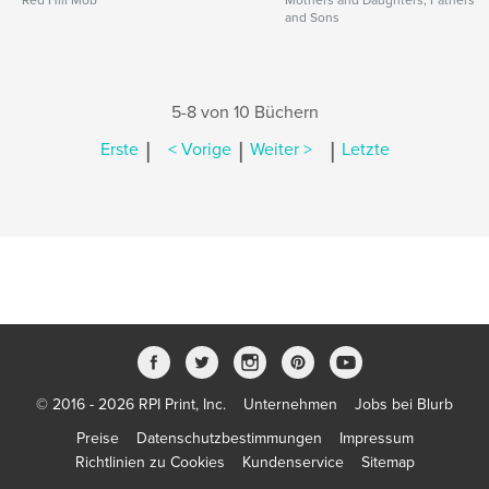
Red Hill Mob
Mothers and Daughters, Fathers
and Sons
5-8 von 10 Büchern
|
|
|
Erste
< Vorige
Weiter >
Letzte
© 2016 - 2026 RPI Print, Inc.
Unternehmen
Jobs bei Blurb
Preise
Datenschutzbestimmungen
Impressum
Richtlinien zu Cookies
Kundenservice
Sitemap