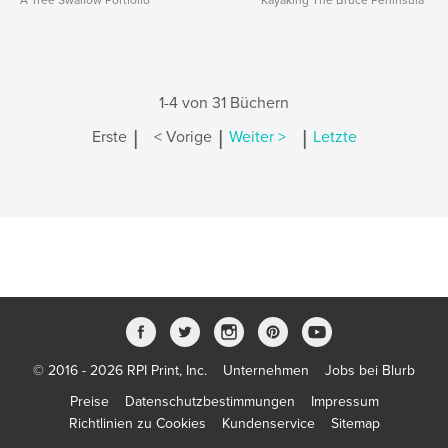
A Tree Swallow Portfolio
Kayaking The Bruce Peninsula
1-4 von 31 Büchern
|
|
|
Erste
< Vorige
Weiter >
Letzte
© 2016 - 2026 RPI Print, Inc.
Unternehmen
Jobs bei Blurb
Preise
Datenschutzbestimmungen
Impressum
Richtlinien zu Cookies
Kundenservice
Sitemap