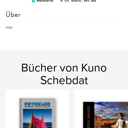
Webseite
ch_9500_Wil SG
Über
non
Bücher von Kuno
Schebdat