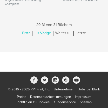
Angela James Bowl Scoring
Clarkson Cup 2013 Winners
Champions
29-31 von 31 Büchern
|
|
|
Erste
< Vorige
Weiter >
Letzte
© 2016 - 2026 RPI Print, Inc.
Unternehmen
Jobs bei Blurb
Preise
Datenschutzbestimmungen
Impressum
Richtlinien zu Cookies
Kundenservice
Sitemap