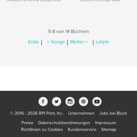
Treasures of Central Europe 2010
Essence of Europe 2009
5-8 von 14 Büchern
|
|
|
Erste
< Vorige
Weiter >
Letzte
© 2016 - 2026 RPI Print, Inc.
Unternehmen
Jobs bei Blurb
Preise
Datenschutzbestimmungen
Impressum
Richtlinien zu Cookies
Kundenservice
Sitemap