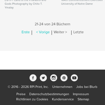
EGYPT Land of the Pharaohs and
164th Commencement Exercises
Gods Photography by Chito T.
University of Notre Dame
Ymalay
21-24 von 24 Büchern
|
|
|
Erste
< Vorige
Weiter >
Letzte
© 2016 - 2026 RPI Print, Inc.
Unternehmen
Jobs bei Blurb
Preise
Datenschutzbestimmungen
Impressum
Richtlinien zu Cookies
Kundenservice
Sitemap