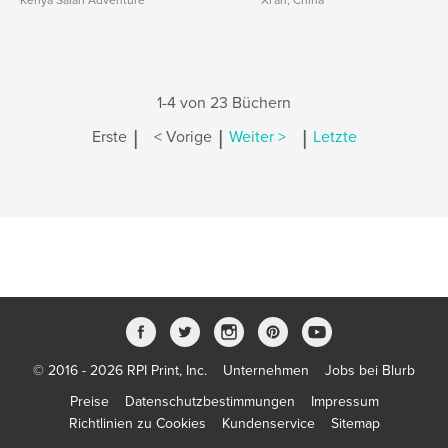
Kenya Safari Adventure
Xi'an, China
1-4 von 23 Büchern
|
|
|
Erste
< Vorige
Weiter >
Letzte
© 2016 - 2026 RPI Print, Inc.
Unternehmen
Jobs bei Blurb
Preise
Datenschutzbestimmungen
Impressum
Richtlinien zu Cookies
Kundenservice
Sitemap