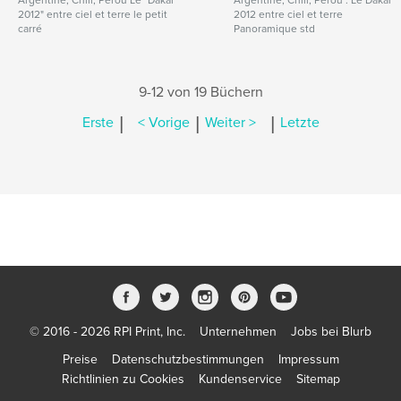
Argentine, Chili, Pérou Le "Dakar
Argentine, Chili, Pérou : Le Dakar
2012" entre ciel et terre le petit
2012 entre ciel et terre
carré
Panoramique std
9-12 von 19 Büchern
|
|
|
Erste
< Vorige
Weiter >
Letzte
© 2016 - 2026 RPI Print, Inc.
Unternehmen
Jobs bei Blurb
Preise
Datenschutzbestimmungen
Impressum
Richtlinien zu Cookies
Kundenservice
Sitemap