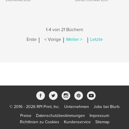
Zuid-Afrika 2016
Dorset Cornwall 2013
1-4 von 21 Büchern
|
|
|
Erste
< Vorige
Weiter >
Letzte
© 2016 - 2026 RPI Print, Inc.
Unternehmen
Jobs bei Blurb
Preise
Datenschutzbestimmungen
Impressum
Richtlinien zu Cookies
Kundenservice
Sitemap