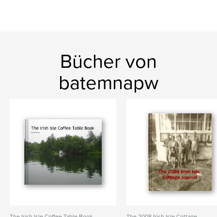
Bücher von
batemnapw
The Irish Isle Coffee Table Book -
The 2008 Irish Isle Cottage