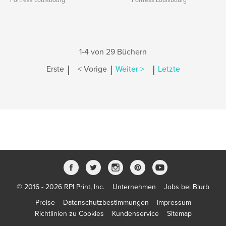
Fortress Louisbourg
Fortress Louisbourg
1-4 von 29 Büchern
|
|
|
Erste
< Vorige
Weiter >
Letzte
© 2016 - 2026 RPI Print, Inc.
Unternehmen
Jobs bei Blurb
Preise
Datenschutzbestimmungen
Impressum
Richtlinien zu Cookies
Kundenservice
Sitemap