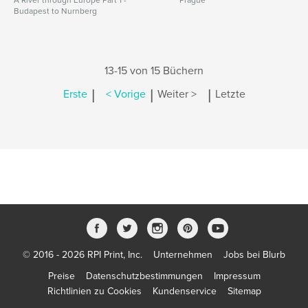
A River through Europe Part 1 -
Prague
Budapest to Nurnberg
13-15 von 15 Büchern
|
|
|
Erste
< Vorige
Weiter >
Letzte
© 2016 - 2026 RPI Print, Inc.
Unternehmen
Jobs bei Blurb
Preise
Datenschutzbestimmungen
Impressum
Richtlinien zu Cookies
Kundenservice
Sitemap